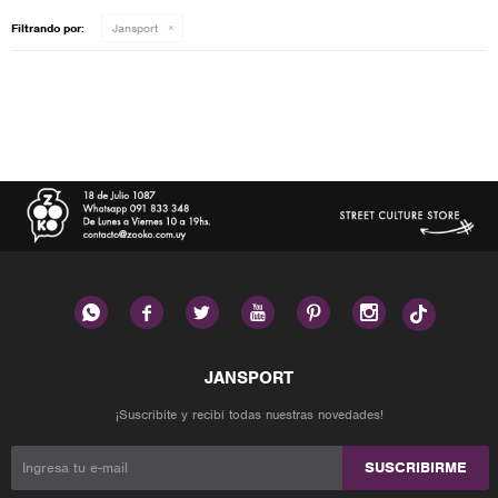
Filtrando por:
Jansport






¡Suscribite y recibí todas nuestras novedades!
SUSCRIBIRME