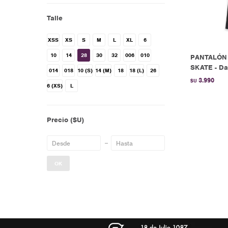
Talle
XSS
XS
S
M
L
XL
6
10
14
28
30
32
006
010
PANTALÓN
SKATE - Da
014
018
10 (S)
14 (M)
18
18 (L)
26
3.990
$U
6 (XS)
L
Precio
($U)
OK