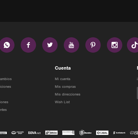






Cuenta
Cambios
Mi cuenta
iciones
Mis compras
Mis direcciones
iones
Wish List
ntes