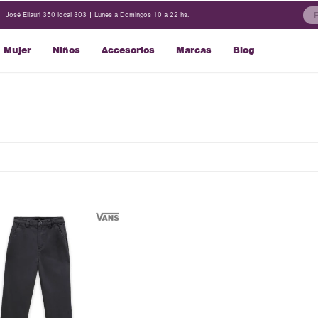
José Ellauri 350 local 303 | Lunes a Domingos 10 a 22 hs.
Mujer
Niños
Accesorios
Marcas
Blog