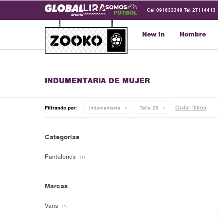
Cel 091833348 Tel 27114413
New In
Hombre
INDUMENTARIA DE MUJER
Quitar filtros
Filtrando por:
Indumentaria
Talle 28
Categorías
Pantalones
(1)
Marcas
Vans
(1)