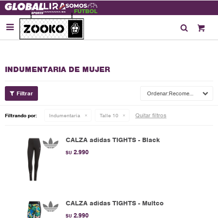

INDUMENTARIA DE MUJER
Recomendados
Quitar filtros
Filtrando por:
Indumentaria
Talle 10
CALZA adidas TIGHTS - Black
2.990
$U
CALZA adidas TIGHTS - Multco
2.990
$U