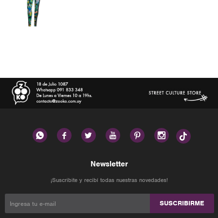






Newsletter
¡Suscribite y recibí todas nuestras novedades!
SUSCRIBIRME