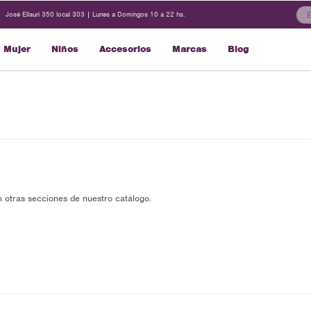
José Ellauri 350 local 303 | Lunes a Domingos 10 a 22 hs.
Mujer
Niños
Accesorios
Marcas
Blog
n otras secciones de nuestro catálogo.