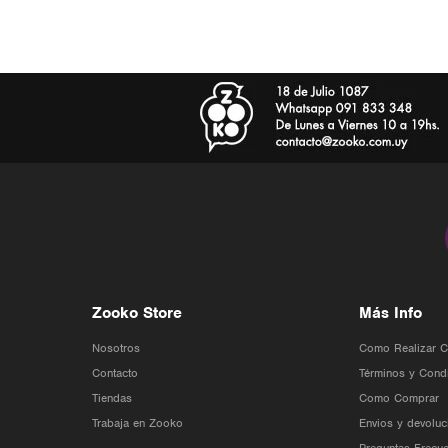
Zooko Store
Más Info
Nosotros
Como Realizar 
Contacto
Términos y Cond
Tiendas
Como Comprar
Trabaja en Zooko
Envios y devoluc