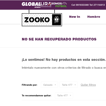
Cel 091833348 Tel 27114413
New In
Hombre
NO SE HAN RECUPERADO PRODUCTOS
¡Lo sentimos! No hay productos en esta sección.
Inténtalo nuevamente con otros criterios de filtrado o busca e
Quitar filtros
Filtrando por:
Calzado
Talle 477
Te recomendamos quitar:
Talle 477