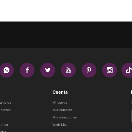






Cuenta
Cambios
Mi cuenta
iciones
Mis compras
Mis direcciones
iones
Wish List