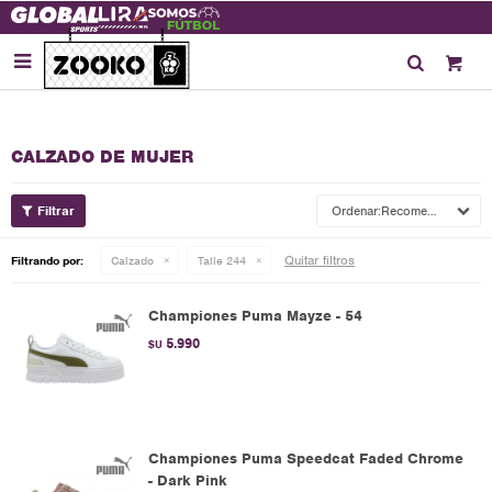

CALZADO DE MUJER
Recomendados
Quitar filtros
Filtrando por:
Calzado
Talle 244
Championes Puma Mayze - 54
5.990
$U
Championes Puma Speedcat Faded Chrome
- Dark Pink