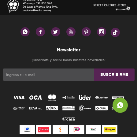






Newsletter
¡Suscribite y recibí todas nuestras novedades!
SUSCRIBIRME