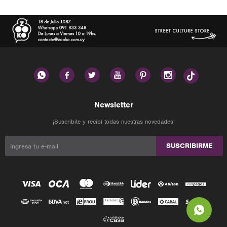






Newsletter
¡Suscribite y recibí todas nuestras novedades!
SUSCRIBIRME