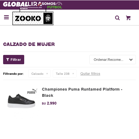

CALZADO DE MUJER
Recomendados
Quitar filtros
Filtrando por:
Calzado
Talle 238
Championes Puma Runtamed Platform -
Black
2.990
$U