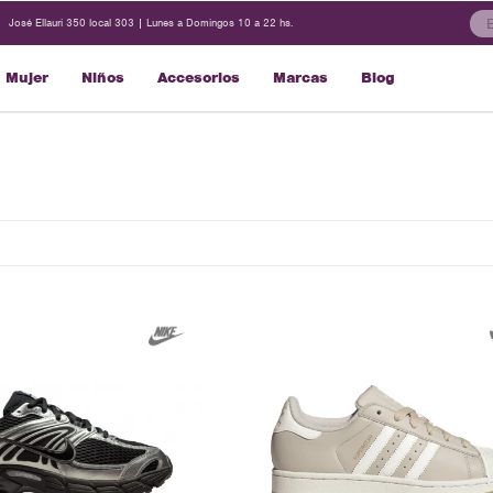
José Ellauri 350 local 303 | Lunes a Domingos 10 a 22 hs.
Mujer
Niños
Accesorios
Marcas
Blog