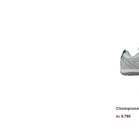
Championes
5.790
$U