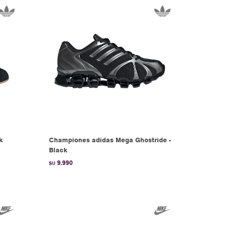
k
Championes adidas Mega Ghostride -
Black
9.990
$U