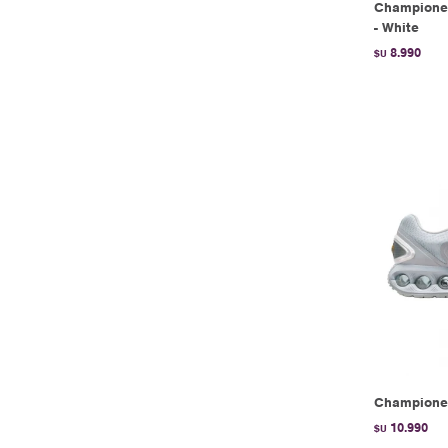
Championes
- White
8.990
$U
Championes
10.990
$U