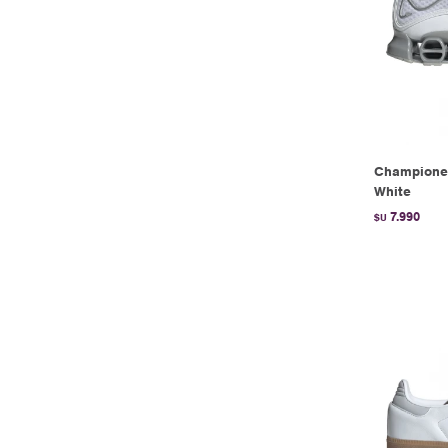
Championes
White
7.990
$U