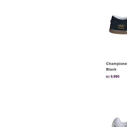
Championes
Black
5.990
$U