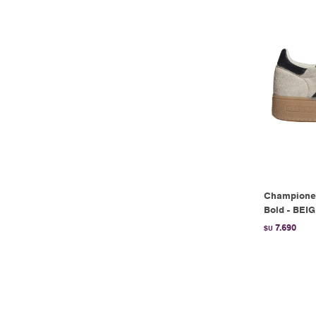
Championes
Bold - BEI
7.690
$U