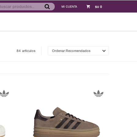
0
$U
84 artículos
Recomendados