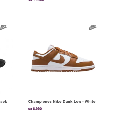
$U
lack
Championes Nike Dunk Low - White
6.990
$U