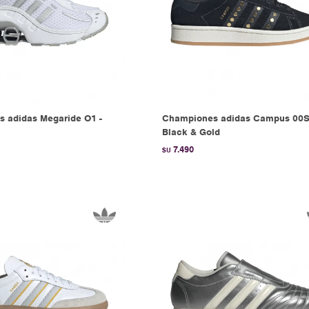
 adidas Megaride O1 -
Championes adidas Campus 00S
Black & Gold
7.490
$U