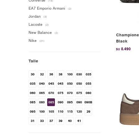
Converse
(18)
EA7 Emporio Armani
(2)
Jordan
(3)
Lacoste
(2)
New Balance
(2)
Championes
Nike
Black
(21)
8.490
$U
Talle
30
32
36
38
100
030
035
035
040
045
045
050
050
055
060
065
070
075
070
075
080
085
080
085
090
095
090
090B
095
100
105
110
115
120
29
31
33
37
39
40
41