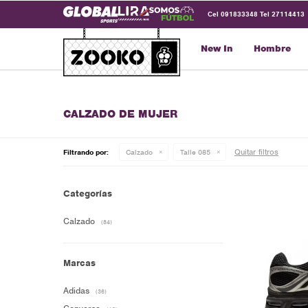
Cel 091833348 Tel 27114413
New In
Hombre
CALZADO DE MUJER
Quitar filtros
Filtrando por:
Calzado
Talle 085
Categorías
Calzado
(84)
Marcas
Adidas
(36)