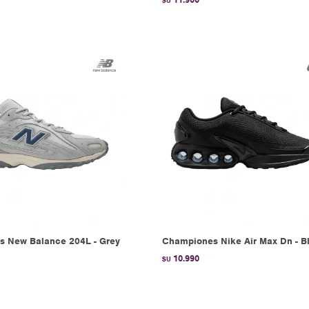
$U
 New Balance 204L - Grey
Championes Nike Air Max Dn - B
10.990
$U