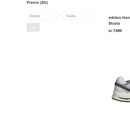
Precio
($U)
adidas Hand
Strata
OK
7.690
$U