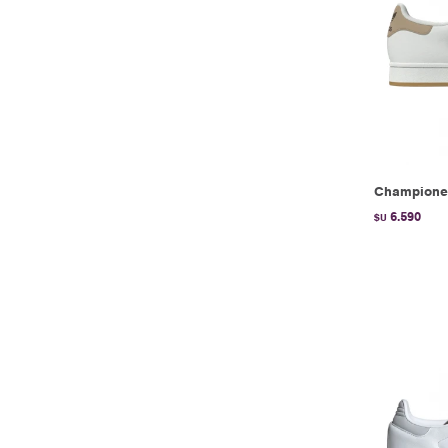
Championes
6.590
$U