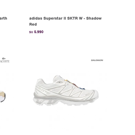
arth
adidas Superstar II SKTR W - Shadow
Red
5.990
$U