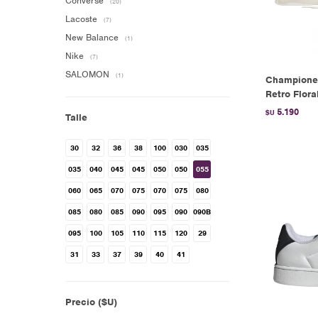
Converse
(20)
Lacoste
(7)
New Balance
(1)
Nike
(7)
SALOMON
(1)
Champione
Retro Flora
5.190
$U
Talle
30
32
36
38
100
030
035
035
040
045
045
050
050
055
060
065
070
075
070
075
080
085
080
085
090
095
090
090B
095
100
105
110
115
120
29
31
33
37
39
40
41
Precio
($U)