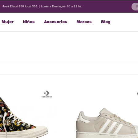
José Ellauri 350 local 303 | Lunes a Domingos 10 a 22 hs.
Mujer
Niños
Accesorios
Marcas
Blog