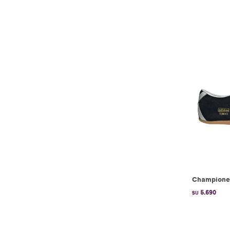
Championes
5.690
$U