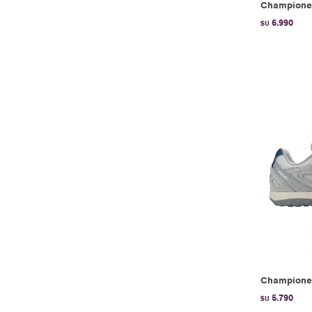
Championes
6.990
$U
Championes
5.790
$U