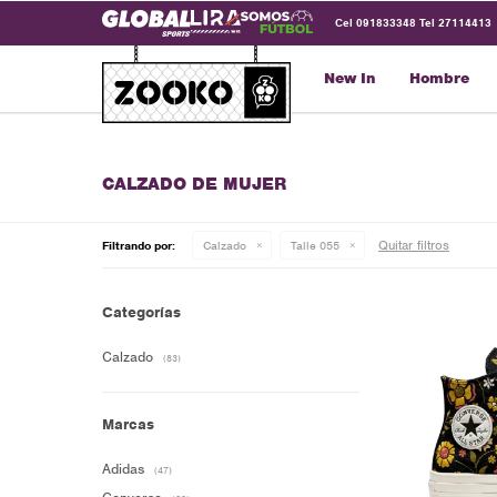
Cel 091833348 Tel 27114413
New In
Hombre
CALZADO DE MUJER
Quitar filtros
Filtrando por:
Calzado
Talle 055
Categorías
Calzado
(83)
Marcas
Adidas
(47)