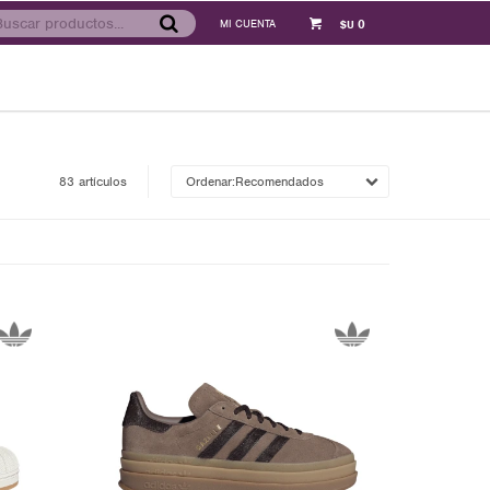
0
$U
83 artículos
Recomendados