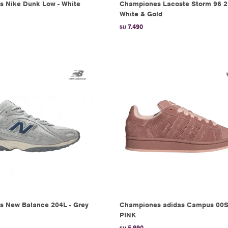
 Nike Dunk Low - White
Championes Lacoste Storm 96 2
White & Gold
7.490
$U
 New Balance 204L - Grey
Championes adidas Campus 00S
PINK
5.990