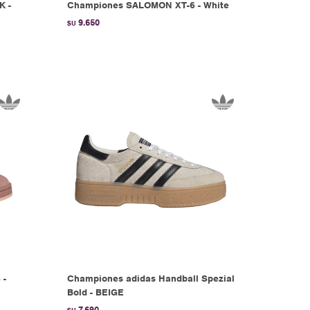
K -
Championes SALOMON XT-6 - White
9.650
$U
 -
Championes adidas Handball Spezial
Bold - BEIGE
7.690