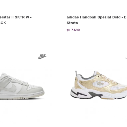
rstar II SKTR W -
adidas Handball Spezial Bold - E
ACK
Strata
7.690
$U