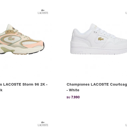
s LACOSTE Storm 96 2K -
Championes LACOSTE Courtcag
nk
- White
7.990
$U