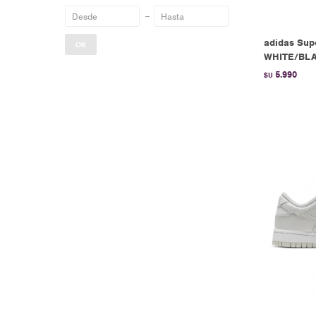
adidas Supe
OK
WHITE/BL
5.990
$U