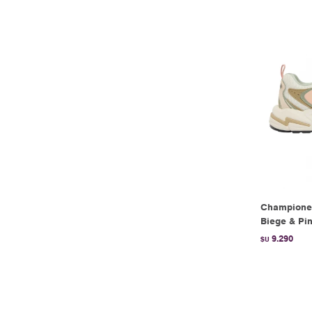
Champione
Biege & Pi
9.290
$U