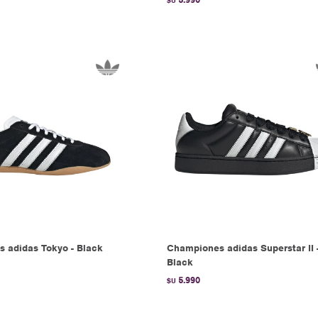
$U
 adidas Tokyo - Black
Championes adidas Superstar II 
Black
5.990
$U