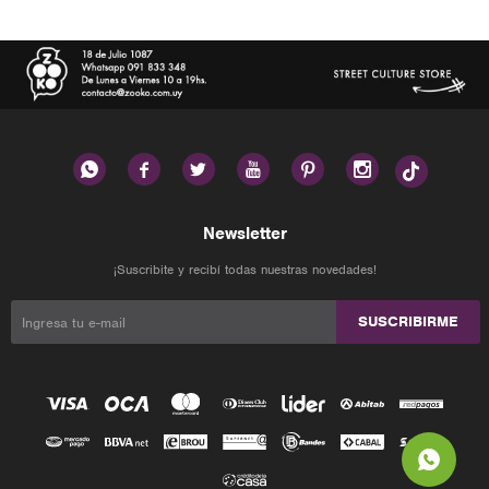






Newsletter
¡Suscribite y recibí todas nuestras novedades!
SUSCRIBIRME