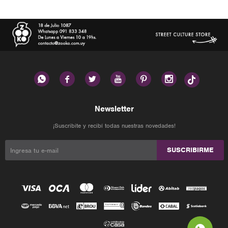






Newsletter
¡Suscribite y recibí todas nuestras novedades!
SUSCRIBIRME