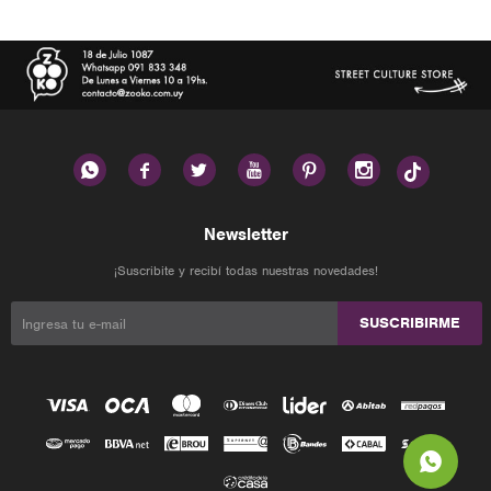






Newsletter
¡Suscribite y recibí todas nuestras novedades!
SUSCRIBIRME