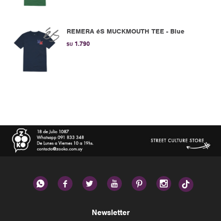
REMERA éS MUCKMOUTH TEE - Blue
1.790
$U






Newsletter