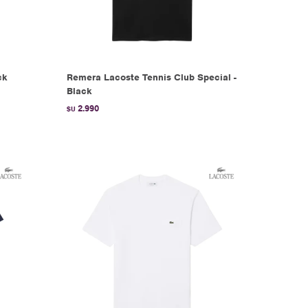
ck
Remera Lacoste Tennis Club Special -
Black
2.990
$U