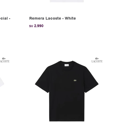
ial -
Remera Lacoste - White
2.990
$U