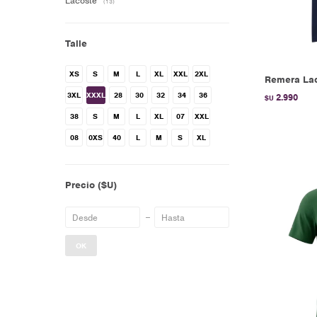
Lacoste
(13)
Talle
XS
S
M
L
XL
XXL
2XL
Remera Lac
3XL
XXXL
28
30
32
34
36
2.990
$U
38
S
M
L
XL
07
XXL
08
0XS
40
L
M
S
XL
Precio
($U)
OK