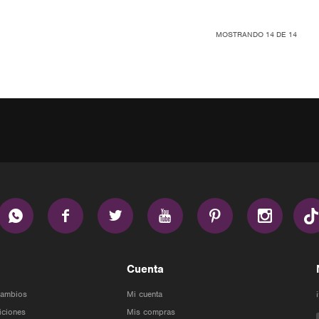
MOSTRANDO
14
DE
14






Cuenta
Cambios
Mi cuenta
iciones
Mis compras