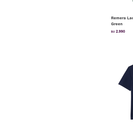
Remera Lac
Green
2.990
$U