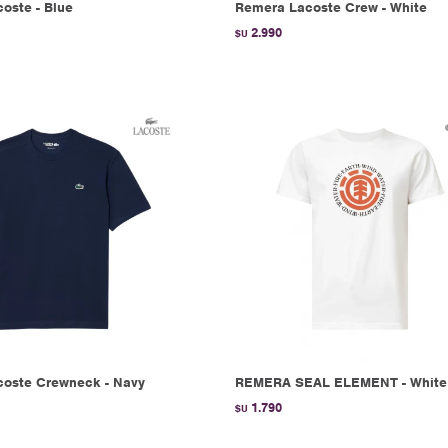
oste - Blue
Remera Lacoste Crew - White
2.990
$U
oste Crewneck - Navy
REMERA SEAL ELEMENT - White
1.790
$U