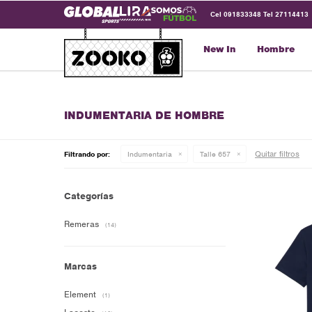
Cel 091833348 Tel 27114413
New In
Hombre
INDUMENTARIA DE HOMBRE
Quitar filtros
Filtrando por:
Indumentaria
Talle 657
Categorías
Remeras
(14)
Marcas
Element
(1)