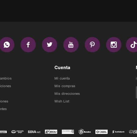






Cuenta
Cambios
Mi cuenta
iciones
Mis compras
Mis direcciones
iones
Wish List
ntes