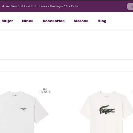
José Ellauri 350 local 303 | Lunes a Domingos 10 a 22 hs.
Mujer
Niños
Accesorios
Marcas
Blog