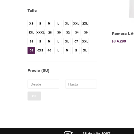
Talle
XS
S
M
L
XL
XXL
2XL
3XL
XXXL
28
30
32
34
36
Remera LA
4.290
38
S
M
L
XL
07
XXL
$U
08
0XS
40
L
M
S
XL
Precio
($U)
OK