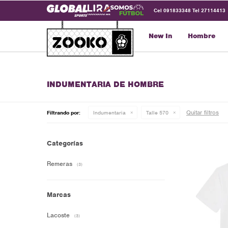
Cel 091833348 Tel 27114413
New In
Hombre
INDUMENTARIA DE HOMBRE
Quitar filtros
Filtrando por:
Indumentaria
Talle 570
Categorías
Remeras
(3)
Marcas
Lacoste
(3)