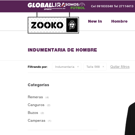
Cel 091833348 Tel 27114413
New In
Hombre
INDUMENTARIA DE HOMBRE
Quitar filtros
Filtrando por:
Indumentaria
Talle 568
Categorías
Remeras
(4)
Canguros
(2)
Buzos
(2)
Camperas
(1)