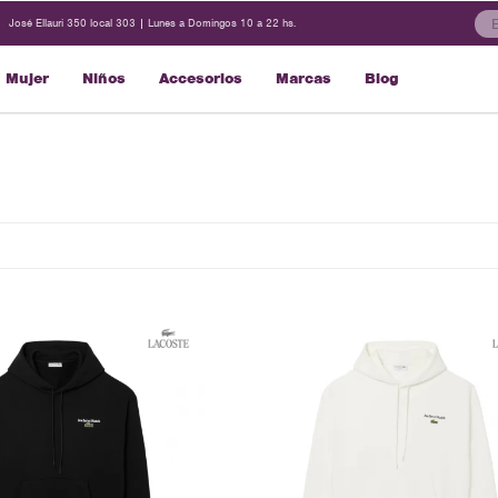
José Ellauri 350 local 303 | Lunes a Domingos 10 a 22 hs.
Mujer
Niños
Accesorios
Marcas
Blog