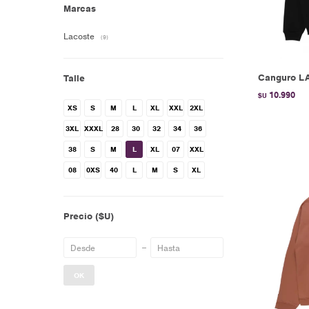
Marcas
Lacoste
(9)
Canguro L
Talle
10.990
$U
XS
S
M
L
XL
XXL
2XL
3XL
XXXL
28
30
32
34
36
38
S
M
L
XL
07
XXL
08
0XS
40
L
M
S
XL
Precio
($U)
OK