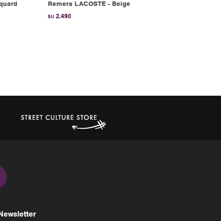
quard
Remera LACOSTE - Beige
2.490
$U
Newsletter