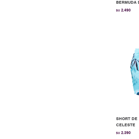
BERMUDA D
2.490
$U
SHORT DE 
CELESTE
2.390
$U