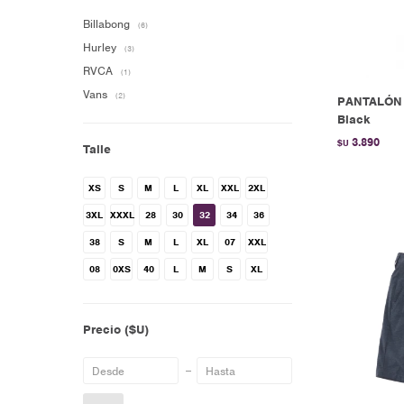
Billabong
(6)
Hurley
(3)
RVCA
(1)
Vans
(2)
PANTALÓN
Black
3.890
$U
Talle
XS
S
M
L
XL
XXL
2XL
3XL
XXXL
28
30
32
34
36
38
S
M
L
XL
07
XXL
08
0XS
40
L
M
S
XL
Precio
($U)