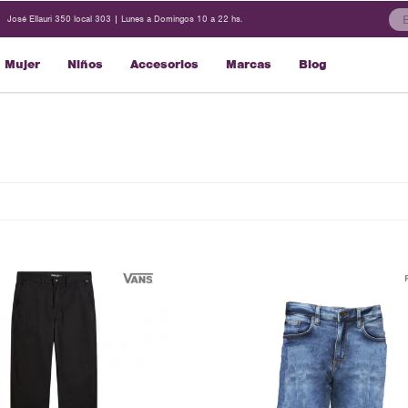
José Ellauri 350 local 303 | Lunes a Domingos 10 a 22 hs.
Mujer
Niños
Accesorios
Marcas
Blog