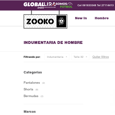
Cel 091833348 Tel 27114413
New In
Hombre
INDUMENTARIA DE HOMBRE
Quitar filtros
Filtrando por:
Indumentaria
Talle 32
Categorías
Pantalones
(2)
Shorts
(8)
Bermudas
(2)
Marcas