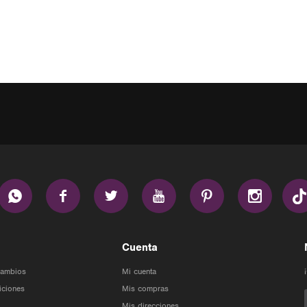






Cuenta
Cambios
Mi cuenta
iciones
Mis compras
Mis direcciones