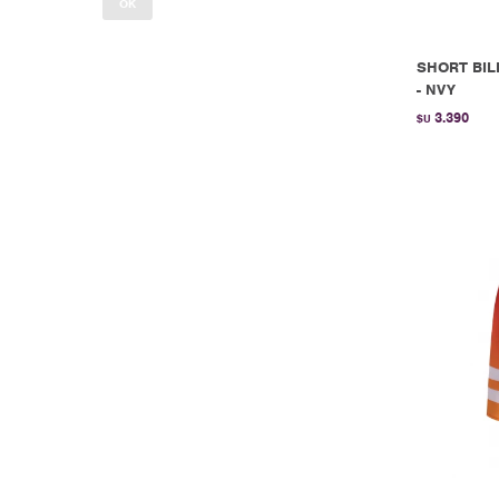
OK
SHORT BIL
- NVY
3.390
$U