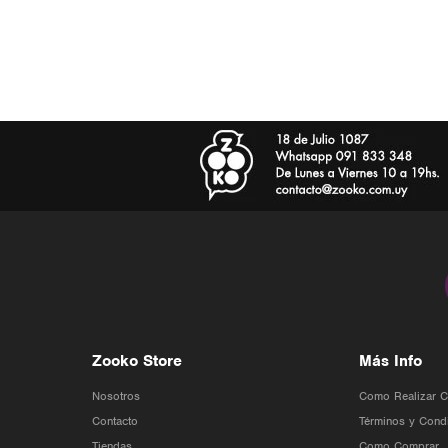
Zooko Store
Más Info
Nosotros
Como Realizar 
Contacto
Términos y Cond
Tiendas
Como Comprar