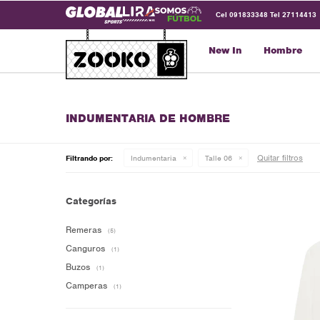
Cel 091833348 Tel 27114413
New In
Hombre
INDUMENTARIA DE HOMBRE
Quitar filtros
Filtrando por:
Indumentaria
Talle 06
Categorías
Remeras
(5)
Canguros
(1)
Buzos
(1)
Camperas
(1)