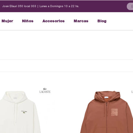
José Ellauri 350 local 303 | Lunes a Domingos 10 a 22 hs.
Mujer
Niños
Accesorios
Marcas
Blog