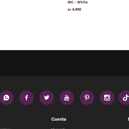
MC - White
5.990
$U






Cuenta