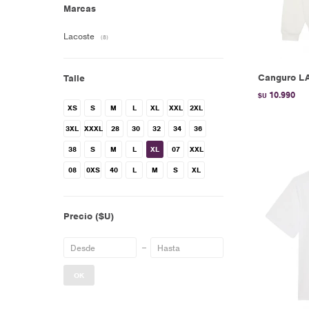
Marcas
Lacoste
(8)
Canguro L
Talle
10.990
$U
XS
S
M
L
XL
XXL
2XL
3XL
XXXL
28
30
32
34
36
38
S
M
L
XL
07
XXL
08
0XS
40
L
M
S
XL
Precio
($U)
OK