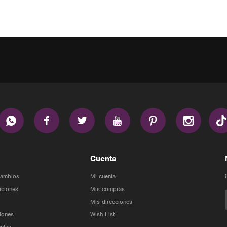






Cuenta
Cambios
Mi cuenta
iciones
Mis compras
Mis direcciones
iones
Wish List