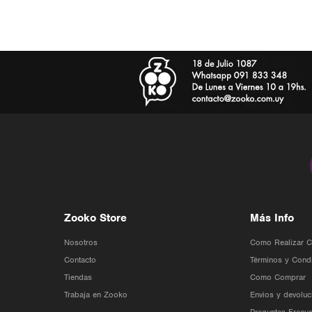
Zooko Store
Más Info
Nosotros
Como Realizar 
Contacto
Términos y Cond
Tiendas
Como Comprar
Trabaja en Zooko
Envios y devoluc