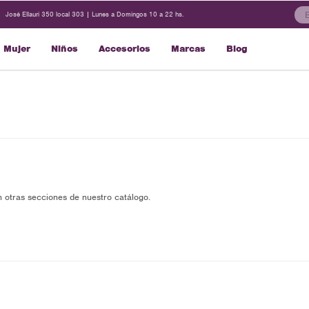
José Ellauri 350 local 303 | Lunes a Domingos 10 a 22 hs.
Mujer
Niños
Accesorios
Marcas
Blog
n otras secciones de nuestro catálogo.