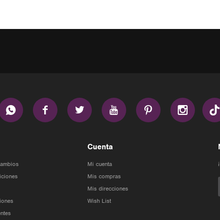






Cuenta
Cambios
Mi cuenta
iciones
Mis compras
Mis direcciones
iones
Wish List
ntes