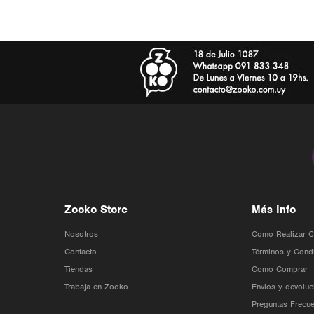
Zooko Store
Más Info
Nosotros
Como Realizar 
Contacto
Términos y Cond
Tiendas
Como Comprar
Trabaja en Zooko
Envios y devoluc
Preguntas Frecue