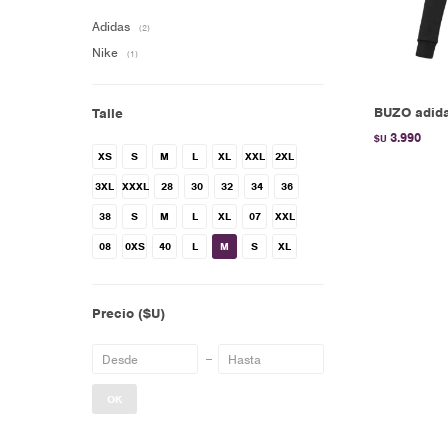
Adidas
(2)
Nike
(1)
BUZO adid
Talle
3.990
$U
XS
S
M
L
XL
XXL
2XL
3XL
XXXL
28
30
32
34
36
38
S
M
L
XL
07
XXL
08
0XS
40
L
M
S
XL
Precio
($U)
OK