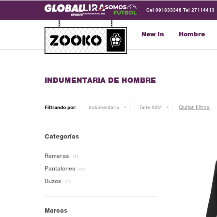
Cel 091833348 Tel 27114413
New In
Hombre
INDUMENTARIA DE HOMBRE
Quitar filtros
Filtrando por:
Indumentaria
Talle 00M
Categorías
Remeras
(1)
Pantalones
(1)
Buzos
(1)
Marcas