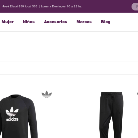
José Ellauri 350 local 303 | Lunes a Domingos 10 a 22 hs.
Mujer
Niños
Accesorios
Marcas
Blog