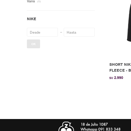
Vans
(1)
OK
SHORT NI
FLEECE - B
2.990
$U