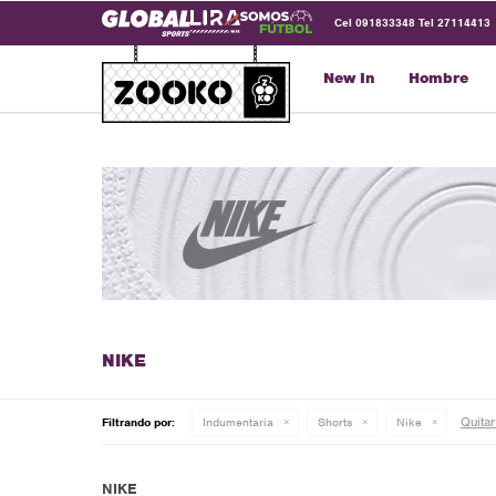
Cel 091833348 Tel 27114413
New In
Hombre
Quitar 
Filtrando por:
Indumentaria
Shorts
Nike