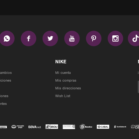






Cambios
Mi cuenta
iciones
Mis compras
Mis direcciones
iones
Wish List
ntes