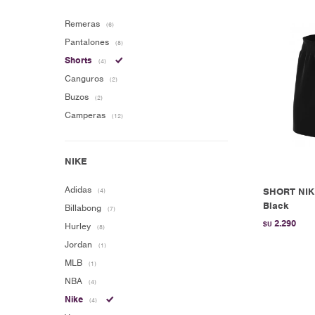
Remeras
(6)
Pantalones
(8)
Shorts
(4)
Canguros
(2)
Buzos
(2)
Camperas
(12)
Adidas
SHORT NIK
(4)
Black
Billabong
(7)
2.290
$U
Hurley
(8)
Jordan
(1)
MLB
(1)
NBA
(4)
Nike
(4)