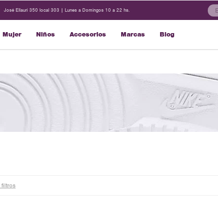
José Ellauri 350 local 303 | Lunes a Domingos 10 a 22 hs.
Mujer
Niños
Accesorios
Marcas
Blog
filtros