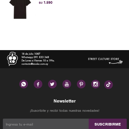
1.590
$U






Newsletter
¡Suscribite y recibí todas nuestras novedades!
SUSCRIBIRME