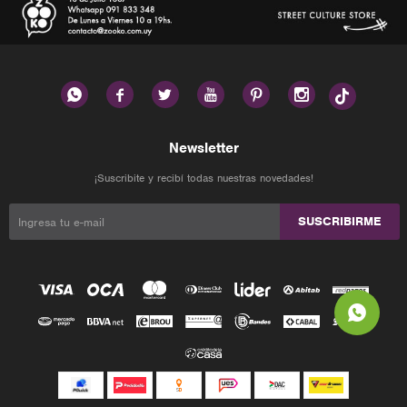






Newsletter
¡Suscribite y recibí todas nuestras novedades!
SUSCRIBIRME