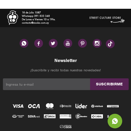






Newsletter
¡Suscribite y recibí todas nuestras novedades!
SUSCRIBIRME