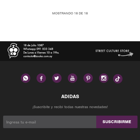
MOSTRANDO
18
DE
18






¡Suscribite y recibí todas nuestras novedades!
SUSCRIBIRME