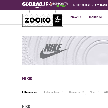
Cel 091833348 Tel 27114413
New In
Hombre
Qui
Filtrando por:
Indumentaria
Canguros
Nike