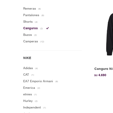
Remeras
(6)
Pantalones
(8)
Shorts
(4)
Canguros
(2)
Buzos
(2)
Camperas
(12)
Adidas
Canguro Ni
(4)
CAT
4.690
(1)
$U
EA7 Emporio Armani
(9)
Emerica
(2)
etnies
(1)
Hurley
(2)
Independent
(1)