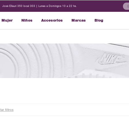
José Ellauri 350 local 303 | Lunes a Domingos 10 a 22 hs.
Mujer
Niños
Accesorios
Marcas
Blog
tar filtros