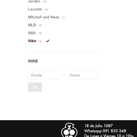
Jordan
(4)
Lacoste
(4)
Mitchell and Ness
(1)
MLB
(2)
NBA
(5)
Nike
(2)
OK