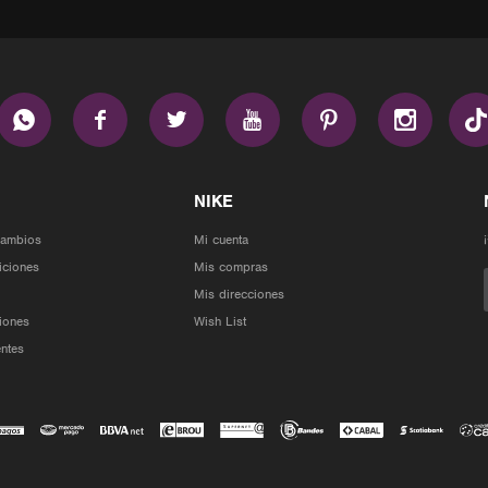






Cambios
Mi cuenta
iciones
Mis compras
Mis direcciones
iones
Wish List
ntes