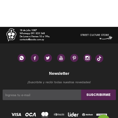






Newsletter
¡Suscribite y recibí todas nuestras novedades!
SUSCRIBIRME