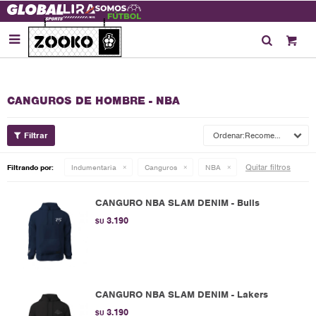

CANGUROS DE HOMBRE - NBA
Recomendados
Quitar filtros
Filtrando por:
Indumentaria
Canguros
NBA
CANGURO NBA SLAM DENIM - Bulls
3.190
$U
CANGURO NBA SLAM DENIM - Lakers
3.190
$U