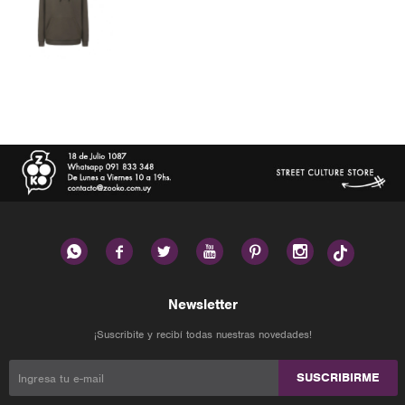






Newsletter
¡Suscribite y recibí todas nuestras novedades!
SUSCRIBIRME