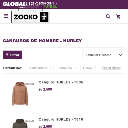

CANGUROS DE HOMBRE - HURLEY
Recomendados
Quitar filtros
Filtrando por:
Indumentaria
Canguros
Hurley
Canguro HURLEY - T005
2.590
$U
Canguro HURLEY - T316
2.590
$U