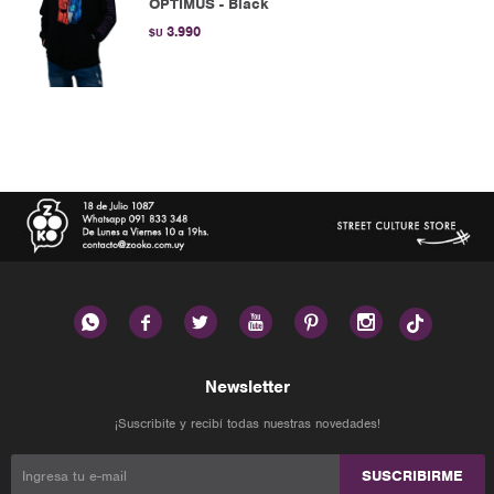
OPTIMUS - Black
3.990
$U






Newsletter
¡Suscribite y recibí todas nuestras novedades!
SUSCRIBIRME