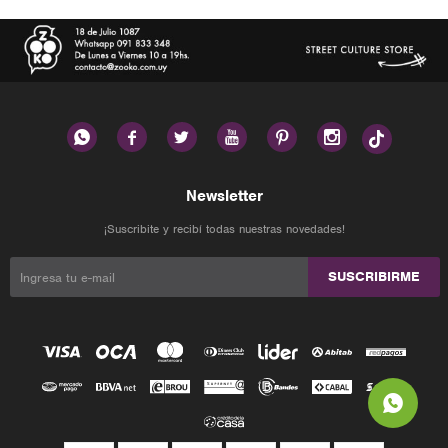






Newsletter
¡Suscribite y recibí todas nuestras novedades!
SUSCRIBIRME