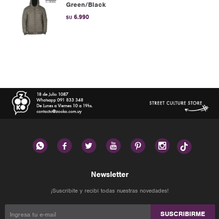
Green/Black
6.990
$U






Newsletter
¡Suscribite y recibí todas nuestras novedades!
SUSCRIBIRME