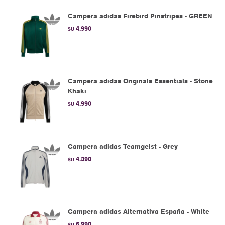
Campera adidas Firebird Pinstripes - GREEN
4.990
$U
Campera adidas Originals Essentials - Stone
Khaki
4.990
$U
Campera adidas Teamgeist - Grey
4.390
$U
Campera adidas Alternativa España - White
6.990
$U