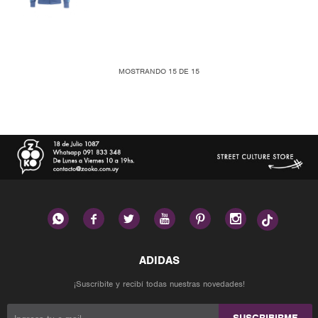
MOSTRANDO
15
DE
15






¡Suscribite y recibí todas nuestras novedades!
SUSCRIBIRME