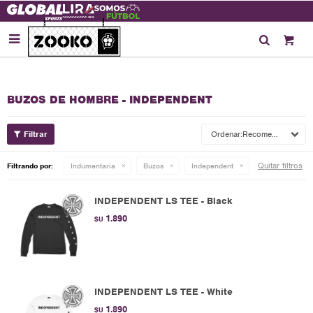

BUZOS DE HOMBRE - INDEPENDENT
Recomendados
Quitar filtros
Filtrando por:
Indumentaria
Buzos
Independent
INDEPENDENT LS TEE - Black
1.890
$U
INDEPENDENT LS TEE - White
1.890
$U