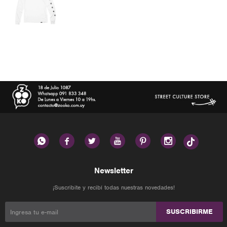






Newsletter
¡Suscribite y recibí todas nuestras novedades!
SUSCRIBIRME