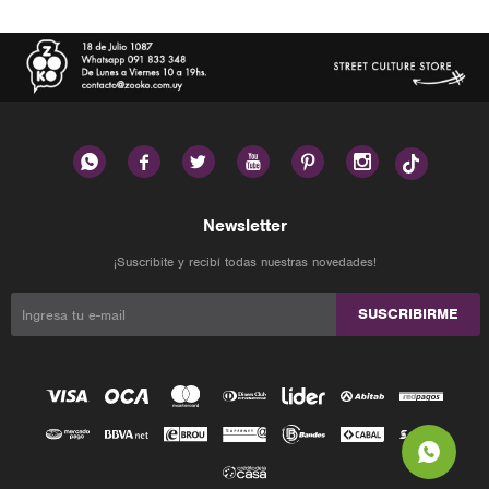






Newsletter
¡Suscribite y recibí todas nuestras novedades!
SUSCRIBIRME