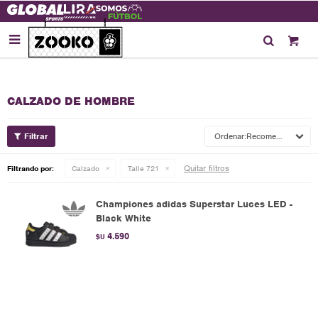

CALZADO DE HOMBRE
Recomendados
Quitar filtros
Filtrando por:
Calzado
Talle 721
Championes adidas Superstar Luces LED -
Black White
4.590
$U