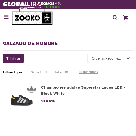

CALZADO DE HOMBRE
Recomendados
Quitar filtros
Filtrando por:
Calzado
Talle 510
Championes adidas Superstar Luces LED -
Black White
4.590
$U