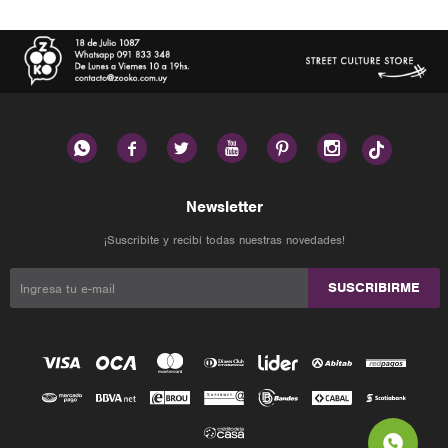






Newsletter
¡Suscribite y recibí todas nuestras novedades!
SUSCRIBIRME