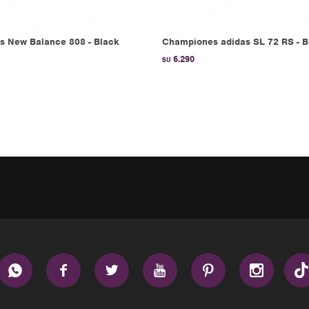
 New Balance 808 - Black
Championes adidas SL 72 RS - 
6.290
$U





