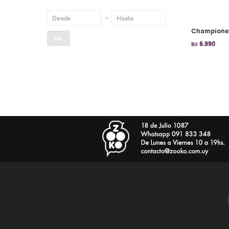
Championes
OK
6.990
$U