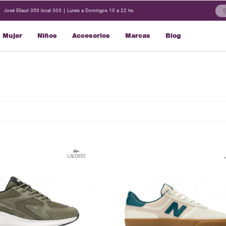
José Ellauri 350 local 303 | Lunes a Domingos 10 a 22 hs.
Mujer
Niños
Accesorios
Marcas
Blog