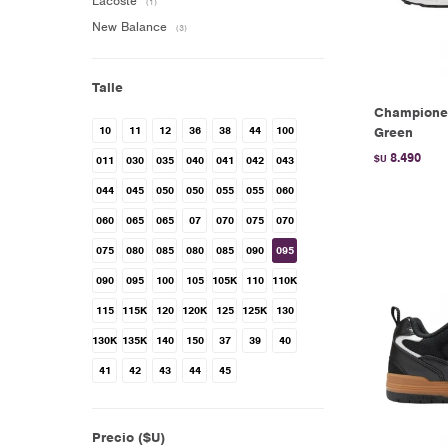
Lacoste
(1)
New Balance
(3)
Talle
Champione
10
11
12
36
38
44
100
Green
8.490
$U
011
030
035
040
041
042
043
044
045
050
050
055
055
060
060
065
065
07
070
075
070
075
080
085
080
085
090
095
090
095
100
105
105K
110
110K
115
115K
120
120K
125
125K
130
130K
135K
140
150
37
39
40
41
42
43
44
45
Precio
($U)