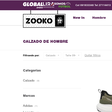
Cel 091833348 Tel 27114413
New In
Hombre
CALZADO DE HOMBRE
Quitar filtros
Filtrando por:
Calzado
Talle 09-
Categorías
Calzado
(5)
Marcas
Adidas
(1)