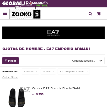

OJOTAS DE HOMBRE - EA7 EMPORIO ARMANI
Recomendados
Filtrando por:
Calzado
Ojotas
EA7 Emporio Armani
Quitar filtros
Ojotas EA7 Brand - Black/Gold
3.990
$U