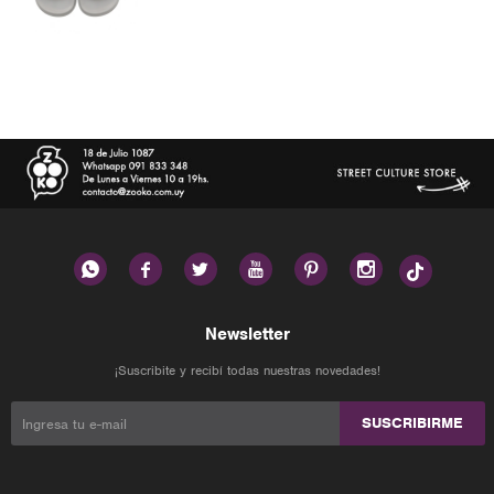






Newsletter
¡Suscribite y recibí todas nuestras novedades!
SUSCRIBIRME