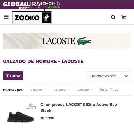

CALZADO DE HOMBRE - LACOSTE
Recomendados
Quitar filtros
Filtrando por:
Calzado
Calzado
Lacoste
Championes LACOSTE Elite Active Evo -
Black
7.990
$U