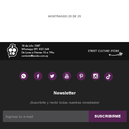
MOSTRANDO
25
DE
25






Newsletter
¡Suscribite y recibí todas nuestras novedades!
SUSCRIBIRME