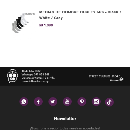
MEDIAS DE HOMBRE HURLEY 6PK - Black /
White / Grey
1.390
$U






Newsletter
¡Suscribite y recibí todas nuestras novedades!