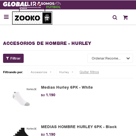

ACCESORIOS DE HOMBRE - HURLEY
Recomendados
Quitar filtros
Filtrando por:
Accesorios
Hurley
Medias Hurley 6PK - White
1.190
$U
MEDIAS HOMBRE HURLEY 6PK - Black
1.190
$U