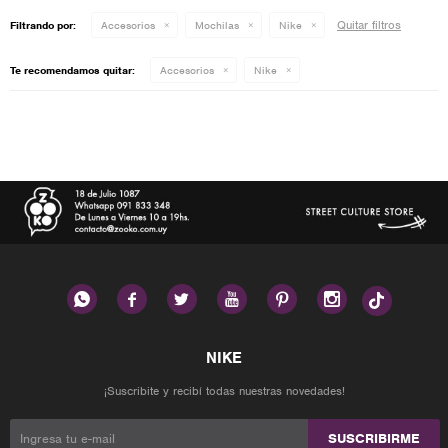
Quitar filtros
Filtrando por:
Accesorios
Mochilas
Nike
Te recomendamos quitar:
Accesorios
Nike






¡Suscribite y recibí todas nuestras novedades!
SUSCRIBIRME