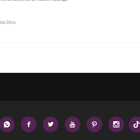
tar filtros





