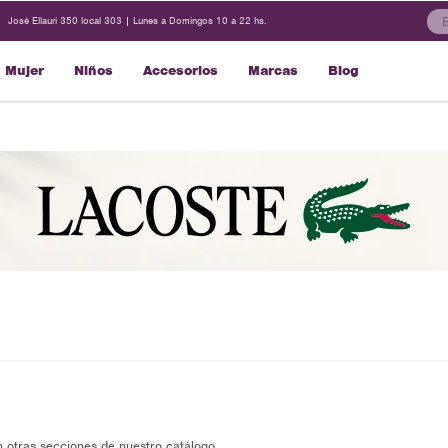
José Ellauri 350 local 303 | Lunes a Domingos 10 a 22 hs.
Mujer
Niños
Accesorios
Marcas
Blog
n otras secciones de nuestro catálogo.