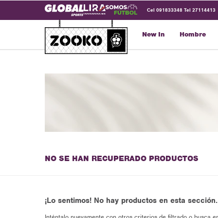
Cel 091833348 Tel 27114413
New In
Hombre
NO SE HAN RECUPERADO PRODUCTOS
¡Lo sentimos! No hay productos en esta sección.
Inténtalo nuevamente con otros criterios de filtrado o busca e