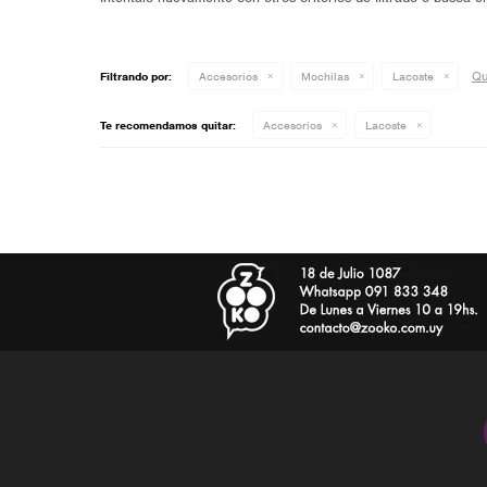
Qui
Filtrando por:
Accesorios
Mochilas
Lacoste
Te recomendamos quitar:
Accesorios
Lacoste