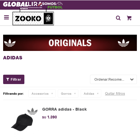

Recomendados
Quitar filtros
Filtrando por:
Accesorios
Gorros
Adidas
GORRA adidas - Black
1.390
$U