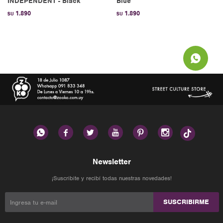
INDEPENDENT - Black
Blue
1.890
1.890
$U
$U






Newsletter
¡Suscribite y recibí todas nuestras novedades!
SUSCRIBIRME