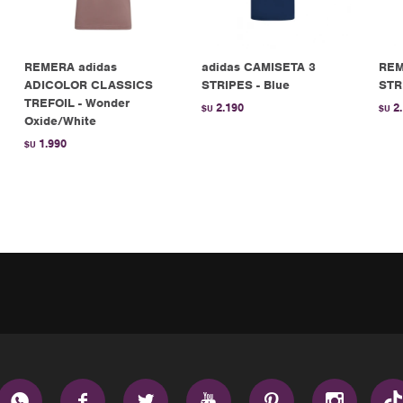
REMERA adidas
adidas CAMISETA 3
REM
ADICOLOR CLASSICS
STRIPES - Blue
STR
TREFOIL - Wonder
2.190
2
$U
$U
Oxide/White
1.990
$U





