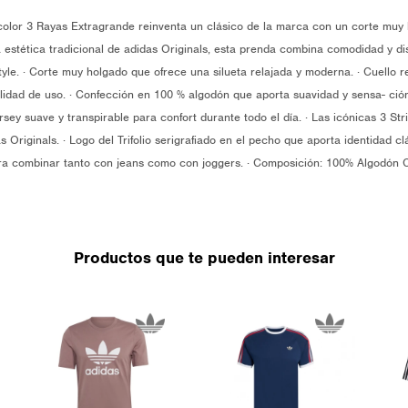
color 3 Rayas Extragrande reinventa un clásico de la marca con un corte muy 
a estética tradicional de adidas Originals, esta prenda combina comodidad y dis
tyle. · Corte muy holgado que ofrece una silueta relajada y moderna. · Cuello 
lidad de uso. · Confección en 100 % algodón que aporta suavidad y sensa- ció
jersey suave y transpirable para confort durante todo el día. · Las icónicas 3 S
as Originals. · Logo del Trifolio serigrafiado en el pecho que aporta identidad c
 para combinar tanto con jeans como con joggers. · Composición: 100% Algodón
Productos que te pueden interesar