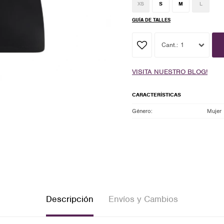
XS
S
M
L
GUÍA DE TALLES
1
VISITA NUESTRO BLOG!
CARACTERÍSTICAS
Género
Mujer
Descripción
Envíos y Cambios