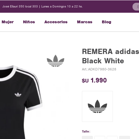
José Ellauri 350 local 303 | Lunes a Domingos 10 a 22 hs.
Mujer
Niños
Accesorios
Marcas
Blog
REMERA adidas 
Black White
ADKD7980-3628
1.990
$U
Talle: