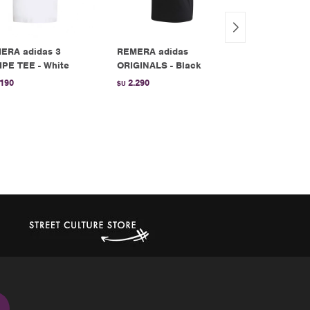
ERA adidas 3
REMERA adidas
REMERA adid
IPE TEE - White
ORIGINALS - Black
Adicolor - 
.190
2.290
1.990
$U
$U