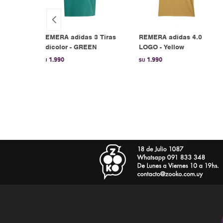
REMERA adidas 3 Tiras
REMERA adidas 4.0
ck
Adicolor - GREEN
LOGO - Yellow
1.990
1.990
$U
$U