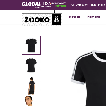
Cel 091833348 Tel 27114413
New In
Hombre