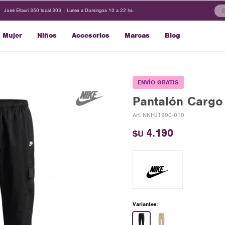
José Ellauri 350 local 303 | Lunes a Domingos 10 a 22 hs.
Mujer
Niños
Accesorios
Marcas
Blog
ENVÍO GRATIS
Pantalón Cargo 
NKHJ1990-010
4.190
$U
Variantes: