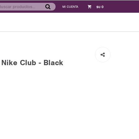
0
$U
Nike Club - Black