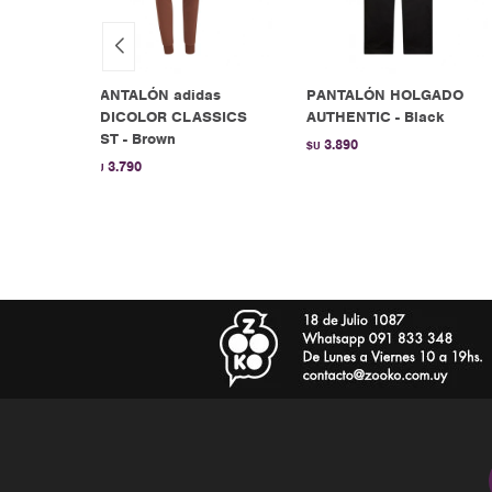
s
PANTALÓN adidas
PANTALÓN HOLGADO
ALIA -
ADICOLOR CLASSICS
AUTHENTIC - Black
SST - Brown
3.890
$U
3.790
$U