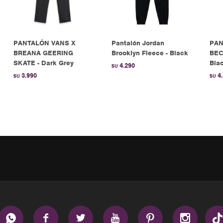
PANTALÓN VANS X
Pantalón Jordan
PAN
BREANA GEERING
Brooklyn Fleece - Black
BEC
SKATE - Dark Grey
Bla
4.290
$U
3.990
4
$U
$U





