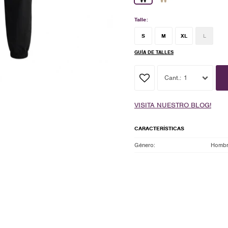
Talle:
S
M
XL
L
GUÍA DE TALLES
1
VISITA NUESTRO BLOG!
CARACTERÍSTICAS
Género
Homb