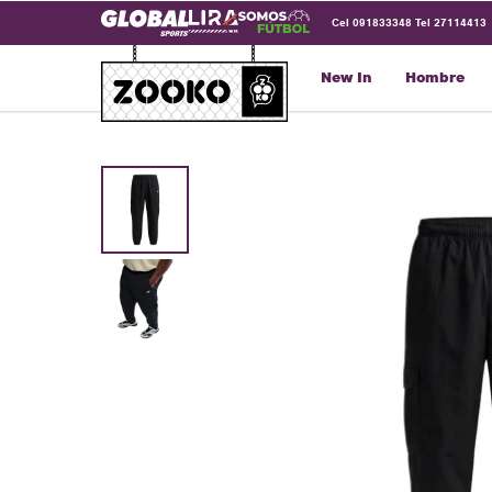
Cel 091833348 Tel 27114413
New In
Hombre