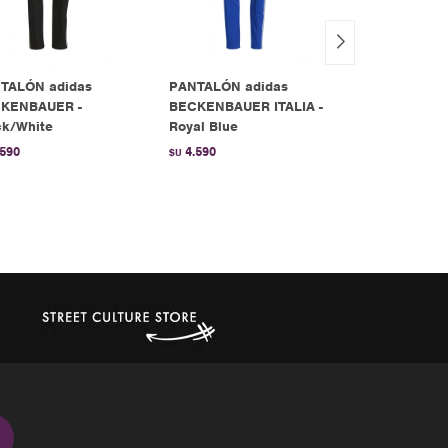
TALÓN adidas
PANTALÓN adidas
PANTALÓN a
KENBAUER -
BECKENBAUER ITALIA -
ADICOLOR 
ck/White
Royal Blue
SST - Brown
.590
4.590
3.790
$U
$U