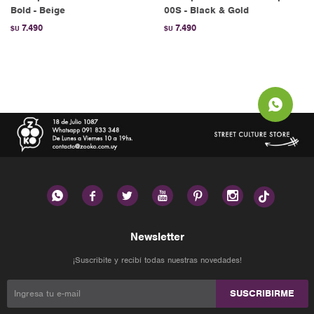
Bold - Beige
00S - Black & Gold
7.490
7.490
$U
$U






Newsletter
¡Suscribite y recibí todas nuestras novedades!
SUSCRIBIRME