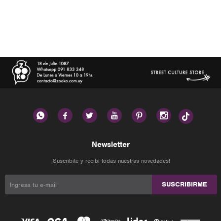






Newsletter
¡Suscribite y recibí todas nuestras novedades!
SUSCRIBIRME