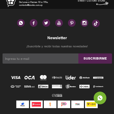






Newsletter
¡Suscribite y recibí todas nuestras novedades!
SUSCRIBIRME