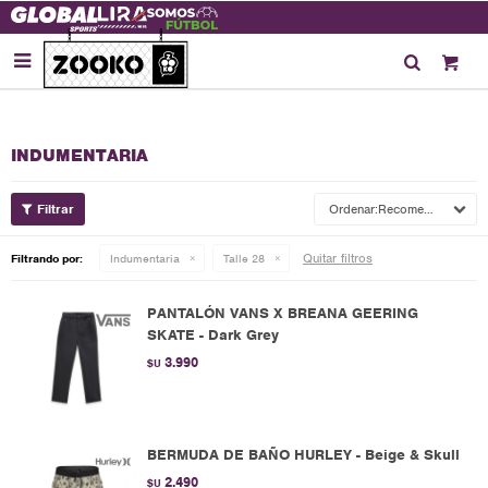

INDUMENTARIA
Recomendados
Quitar filtros
Filtrando por:
Indumentaria
Talle 28
PANTALÓN VANS X BREANA GEERING
SKATE - Dark Grey
3.990
$U
BERMUDA DE BAÑO HURLEY - Beige & Skull
2.490
$U