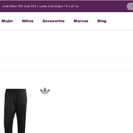
José Ellauri 350 local 303 | Lunes a Domingos 10 a 22 hs.
Mujer
Niños
Accesorios
Marcas
Blog