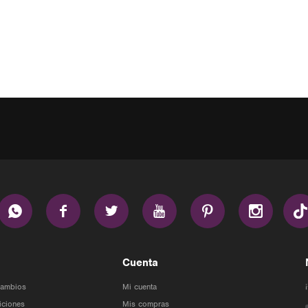






Cuenta
Cambios
Mi cuenta
iciones
Mis compras