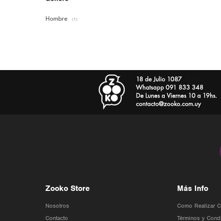
Hombre
(1)
Zooko Store
Más Info
Nosotros
Como Realizar 
Contacto
Términos y Cond