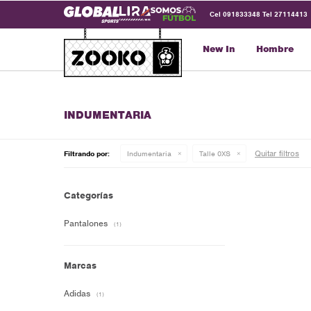
Cel 091833348 Tel 27114413
New In
Hombre
INDUMENTARIA
Quitar filtros
Filtrando por:
Indumentaria
Talle 0XS
Categorías
Pantalones
(1)
Marcas
Adidas
(1)