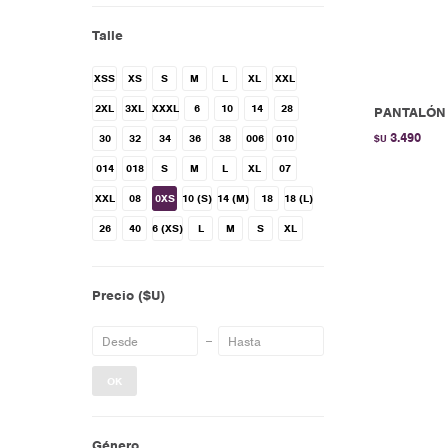
Talle
XSS
XS
S
M
L
XL
XXL
2XL
3XL
XXXL
6
10
14
28
PANTALÓN a
3.490
30
32
34
36
38
006
010
$U
014
018
S
M
L
XL
07
XXL
08
0XS
10 (S)
14 (M)
18
18 (L)
26
40
6 (XS)
L
M
S
XL
Precio
($U)
OK
Género