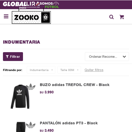

INDUMENTARIA
Recomendados
Quitar filtros
Filtrando por:
Indumentaria
Talle 00M
BUZO adidas TREFOIL CREW - Black
3.990
$U
PANTALÓN adidas PT3 - Black
3.490
$U