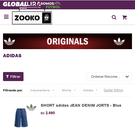

Recomendados
Quitar filtros
Filtrando por:
Indumentaria
Shorts
Adidas
SHORT adidas JEAN DENIM JORTS - Blue
2.490
$U